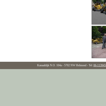
Kanaaldijk N.O. 104a - 5702 NW Helmond - Tel:
06-113945